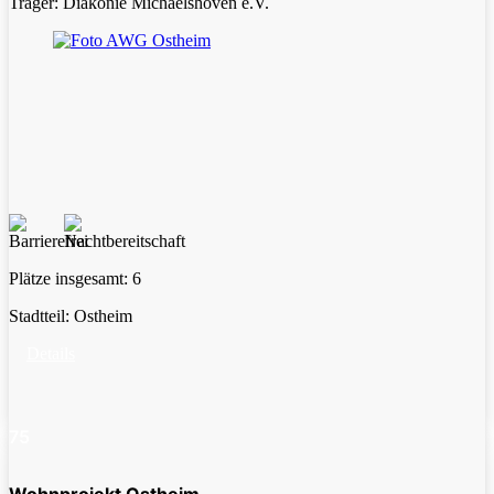
Träger: Diakonie Michaelshoven e.V.
Plätze insgesamt:
6
Stadtteil:
Ostheim
Details
75