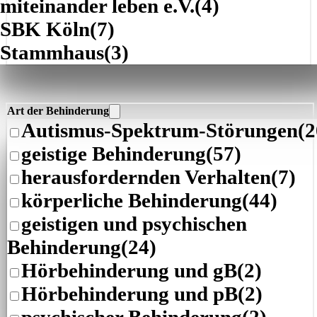
miteinander leben e.V.
(4)
SBK Köln
(7)
Stammhaus
(3)
Art der Behinderung
Autismus-Spektrum-Störungen
(2
geistige Behinderung
(57)
herausfordernden Verhalten
(7)
körperliche Behinderung
(44)
geistigen und psychischen
Behinderung
(24)
Hörbehinderung und gB
(2)
Hörbehinderung und pB
(2)
psychischer Behinderung
(2)