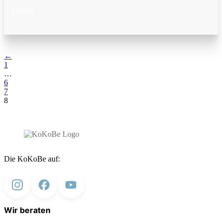
Details
←
1
…
6
7
8
Die KoKoBe auf:
Wir beraten