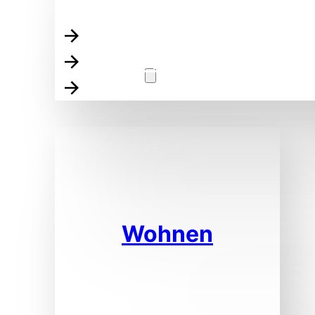
Über die KoKoBe
Unser Inklusions-Verst
Beratung
Unsere Kooperations-P
Wohnen