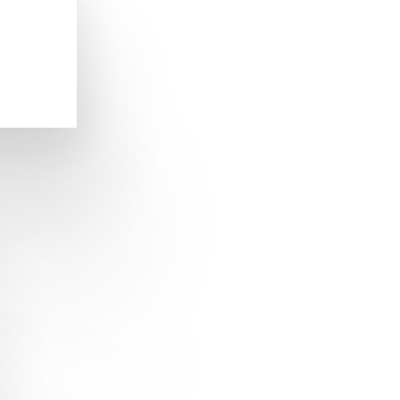
ändnis
artner