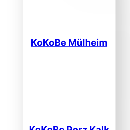
KoKoBe Mülheim
KoKoBe Porz Kalk