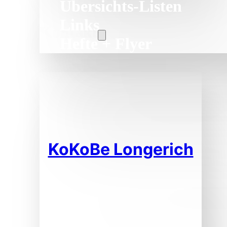
Übersichts-Listen
Links
Kontakt
Hefte + Flyer
KoKoBe Longerich