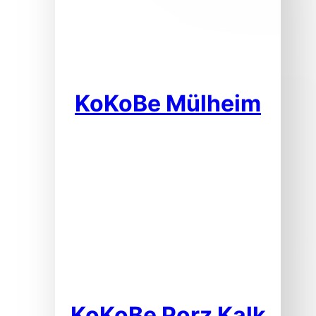
KoKoBe Mülheim
KoKoBe Porz Kalk