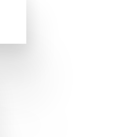
ändnis
artner