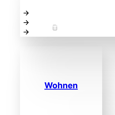
Über die KoKoBe
Unser Inklusions-Verst
Beratung
Unsere Kooperations-P
Wohnen