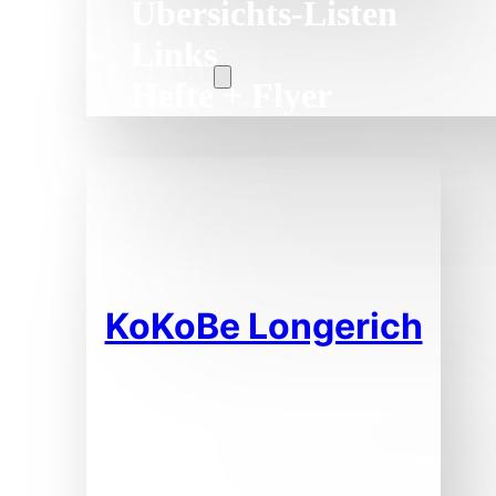
Übersichts-Listen
Links
Kontakt
Hefte + Flyer
KoKoBe Longerich