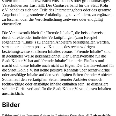
sofern ihm nicht nachweislich vorsätzliches oder grob fahrlässiges
Verschulden zur Last fällt. Der Caritasverband für die Stadt Köln
e.V. behält es sich vor, Teile des Internetangebots oder das gesamte
Angebot ohne gesonderte Ankündigung zu verändern, zu ergänzen,
zu löschen oder die Veröffentlichung zeitweise oder endgültig
einzustellen.
Die Verantwortlichkeit für “fremde Inhalte”, die beispielsweise
durch direkte oder indirekte Verknüpfungen (zum Beispiel
sogenannte “Links”) zu anderen Anbietern bereitgehalten werden,
setzt unter anderem positive Kenntnis des rechtswidrigen
beziehungsweise strafbaren Inhaltes voraus. “Fremde Inhalte” sind
in geeigneter Weise gekennzeichnet. Der Caritasverband für die
Stadt Köln e.V. hat auf “fremde Inhalte” keinerlei Einfluss und
macht sich diese Inhalte auch nicht zu Eigen. Der Caritasverband für
die Stadt Köln e.V. hat keine positive Kenntnis über rechtswidrige
oder anstößige Inhalte auf den verknüpften Seiten fremder Anbieter.
Sollten auf den verknüpften Seiten fremder Anbieter dennoch
rechtswidrige oder anstößige Inhalte enthalten sein, so distanziert
sich der Caritasverband für die Stadt Köln e.V. von diesen Inhalten
ausdrücklich.
Bilder
Bilder auf den Internet-Seiten in Leichter Sprache:
© Lebenshilfe