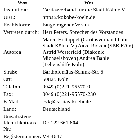
Was
Wer
Institution:
Caritasverband für die Stadt Köln e.V.
URL:
https://kokobe-koeln.de
Rechtsform:
Eingetragener Verein
Vertreten durch:
Herr Peters, Sprecher des Vorstandes
Marco Holtappel (Caritasverband f. die
Stadt Köln e.V.) Anke Ricken (SBK Köln)
Autoren
Astrid Westerfeld (Diakonie
Michaelshoven) Andrea Bahle
(Lebenshilfe Köln)
Straße
Bartholomäus-Schink-Str. 6
Ort:
50825 Köln
Telefon
0049 (0)221-95570-0
Fax:
0049 (0)221-95570-230
E-Mail
cvk@caritas-koeln.de
Land:
Deutschland
Umsatzsteuer-
Identifikations-
DE 122 661 604
Nr.:
Registernummer:
VR 4647